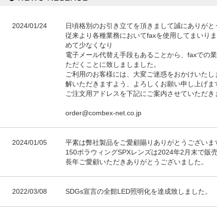
2024/01/24
日頃格別のお引き立てを頂きまして誠にありがと
従来より各種業務においてfaxを使用してまいり
めて少なくなり
電子メール代替え手段もあることから、faxでの
ただくことに致しましました。
ご利用のお客様には、大変ご迷惑をおかけいたし
解いただきますよう、よろしくお願い申し上げま
ご注文用アドレスを下記にご案内させていただき
order@combex-net.co.jp
2024/01/05
平素は弊社製品をご愛顧賜りありがとうございま
150ポラウィングSPXレンズは2024年2月末で
長年ご愛顧いただきありがとうございました。
2022/03/08
SDGs宣言の全館LED照明化を達成致しました。